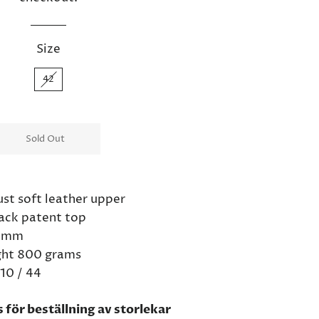
Size
42
Sold Out
ust soft leather upper
lack patent top
 6mm
ght 800 grams
 10 / 44
 för beställning av storlekar