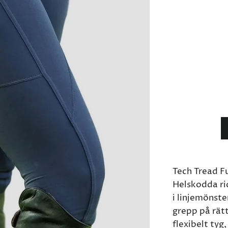
Tech Tread Fu
Helskodda ri
i linjemönste
grepp på rätt 
flexibelt tyg