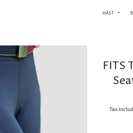
HÄST
R
FITS 
Sea
Tax inclu