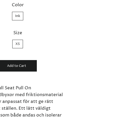
Color
Ink
Size
XS
Add to Cart
ll Seat Pull On
dbyxor med friktionsmaterial
r anpassat för att ge rätt
ställen. Ett lätt väldigt
, som både andas och isolerar