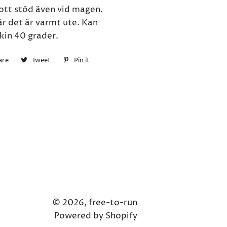
ott stöd även vid magen.
är det är varmt ute. Kan
kin 40 grader.
are
Share
Tweet
Tweet
Pin it
Pin
on
on
on
Facebook
Twitter
Pinterest
© 2026,
free-to-run
Powered by Shopify