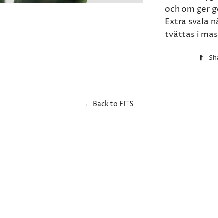
och om ger g
Extra svala n
tvättas i mas
Sh
← Back to FITS