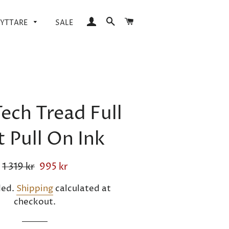
Log In
Search
Cart
YTTARE
SALE
Tuffa/Short boots
Uhip
Tuffa/Long boots
FITS/Sebos
Tuffa/Racing boots
Stierna
Sergio Grasso
Tech Tread Full
t Pull On Ink
Regular
1 319 kr
Sale
995 kr
price
price
ded.
Shipping
calculated at
checkout.